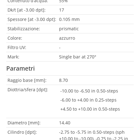
Contenuto d’acqua:
55%
Dk/t [at -3.00 dpt]:
17
Spessore [at -3.00 dpt]:
0.105 mm
Stabilizzazione:
prismatic
Colore:
azzurro
Filtro UV:
-
Mark:
Single bar at 270°
Parametri
Raggio base [mm]:
8.70
Diottria/sfera [dpt]:
-10.00 to -6.50 in 0.50-steps
-6.00 to +4.00 in 0.25-steps
+4.50 to +10.00 in 0.50-steps
Diametro [mm]:
14.40
Cilindro [dpt]:
-2.75 to -5.75 in 0.50-steps (sph
+10.00 to -10.00), -0.75 to -2.25 in